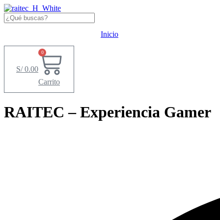
Ir
al
contenido
Inicio
0
S/
0.00
Carrito
RAITEC – Experiencia Gamer