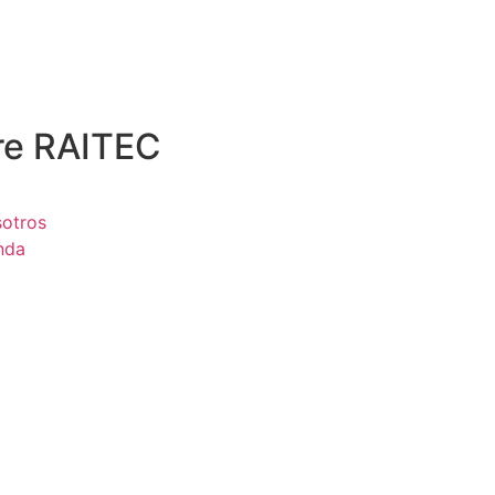
re RAITEC
otros
nda